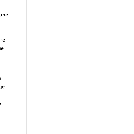
 une
dre
ue
n
age
e