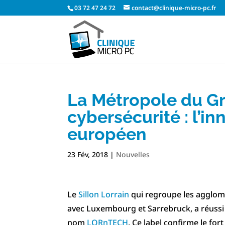
03 72 47 24 72
contact@clinique-micro-pc.fr
La Métropole du Gr
cybersécurité : l’i
européen
23 Fév, 2018
|
Nouvelles
Le
Sillon Lorrain
qui regroupe les agglomé
avec Luxembourg et Sarrebruck, a réussi 
nom
LORnTECH
. Ce label confirme le f